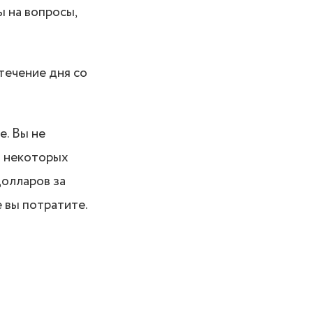
 на вопросы,
течение дня со
е. Вы не
а некоторых
 долларов за
е вы потратите.