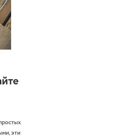
айте
 простых
ыми, эти