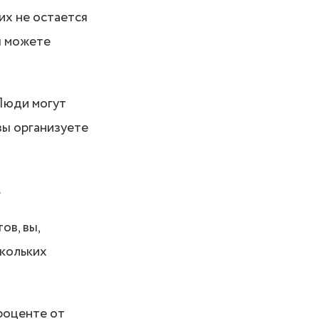
их не остается
ы можете
 Люди могут
вы организуете
.
ов, вы,
скольких
роценте от