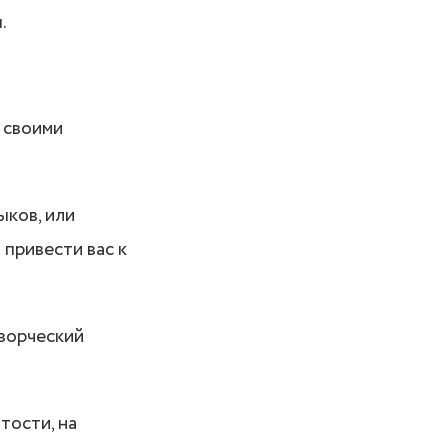
.
я своими
ыков, или
 привести вас к
творческий
тости, на