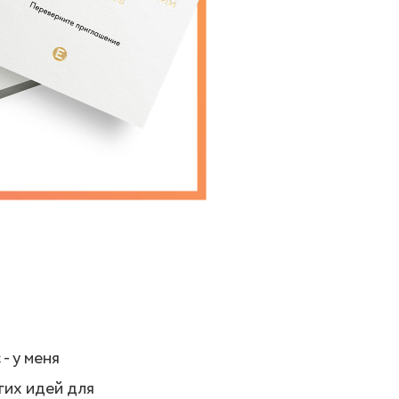
- у меня
гих идей для