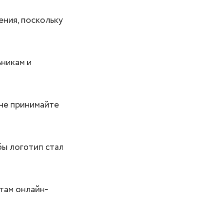
ения, поскольку
ьникам и
 не принимайте
ы логотип стал
там онлайн-