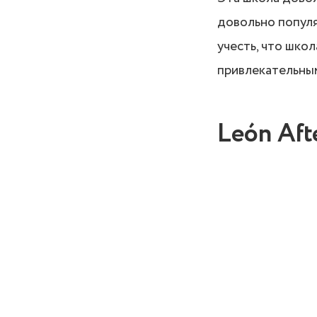
довольно популя
учесть, что шко
привлекательным
León Aft