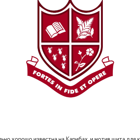
ьно хорошо известна на Карибах, и мотив щита для 