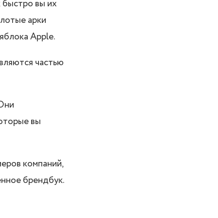
к быстро вы их
олотые арки
яблока Apple.
являются частью
 Они
которые вы
меров компаний,
енное брендбук.