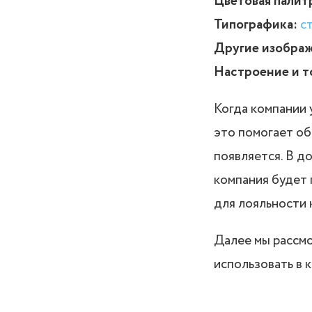
Цветовая палит
Типографика:
с
Другие изображ
Настроение и т
Когда компании
это помогает об
появляется. В д
компания будет 
для лояльности 
Далее мы рассм
использовать в 