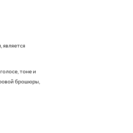
, является
голосе, тоне и
фровой брошюры,