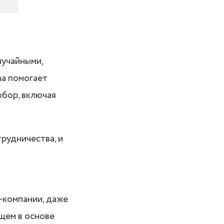
лучайными,
na помогает
ыбор, включая
рудничества, и
-компании, даже
щем в основе