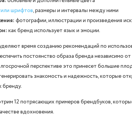
ра:
основные и дополнительные цвета
тили шрифтов
, размеры и интервалы между ними
ения:
фотографии, иллюстрации и произведения иск
он:
как бренд использует язык и эмоции.
 уделяют время созданию рекомендаций по использо
еспечить постоянство образа бренда независимо от т
олгосрочной перспективе это принесет большие плоды
генерировать знакомость и надежность, которые от
к бренду.
отрим 12 потрясающих примеров брендбуков, которы
качестве вдохновения.