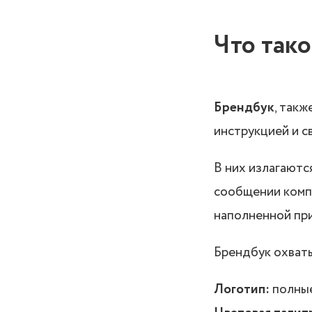
Что так
Брендбук
, такж
инструкцией и с
В них излагаются
сообщении комп
наполненной при
Брендбук охваты
Логотип:
полные