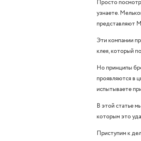
Просто посмотри
узнаете. Мельком
представляют Mc
Эти компании пр
клея, который п
Но принципы бр
проявляются в ц
испытываете при
В этой статье м
которым это уда
Приступим к дел