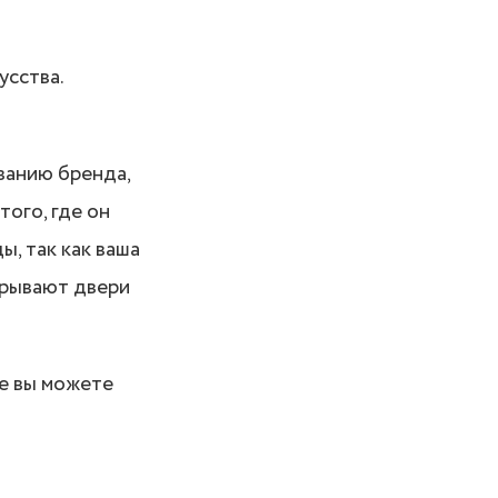
усства.
ванию бренда,
ого, где он
, так как ваша
крывают двери
е вы можете