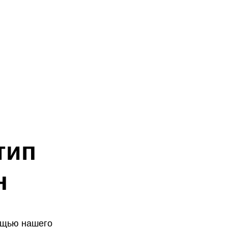
тип
н
ощью нашего