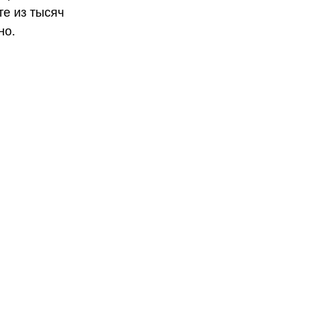
те из тысяч
но.