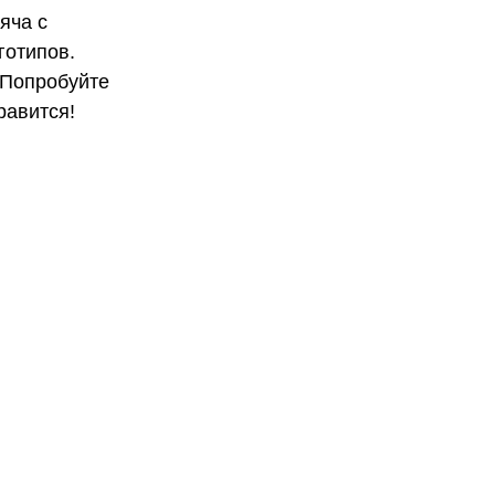
яча с
готипов.
 Попробуйте
равится!