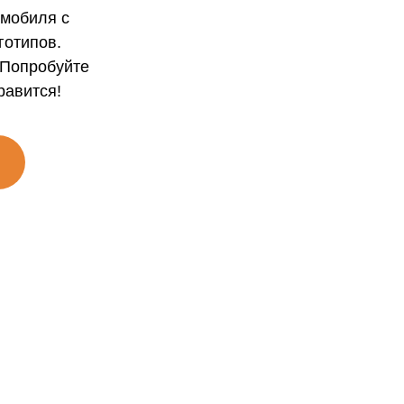
омобиля с
готипов.
 Попробуйте
равится!