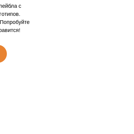
лейбла с
готипов.
 Попробуйте
равится!