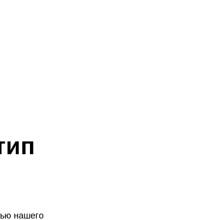
тип
щью нашего