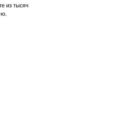
те из тысяч
но.