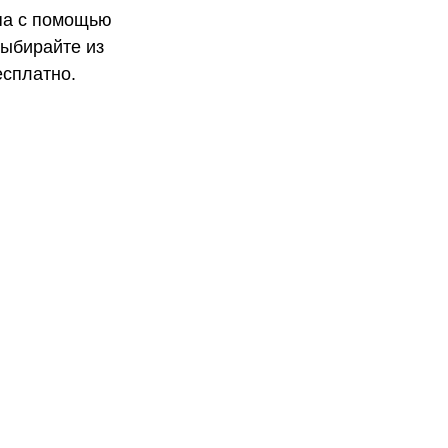
па с помощью
Выбирайте из
есплатно.