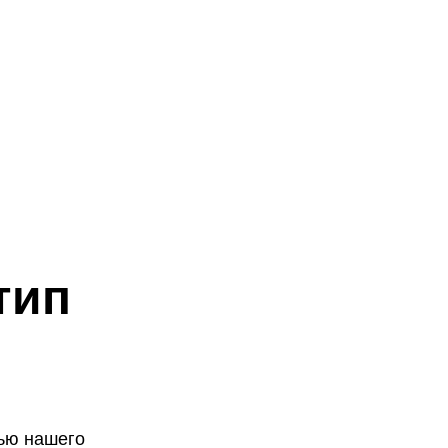
тип
щью нашего