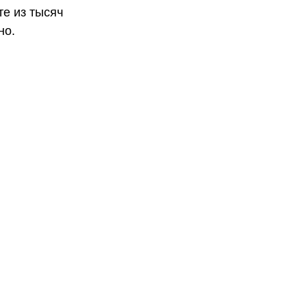
те из тысяч
но.