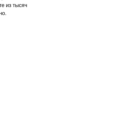
те из тысяч
но.