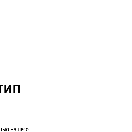
тип
н
ощью нашего