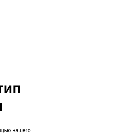
тип
н
ощью нашего