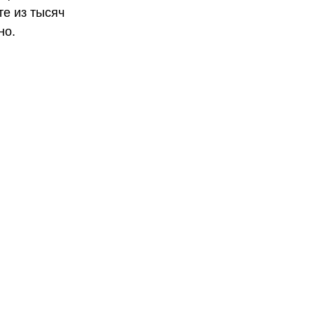
те из тысяч
но.