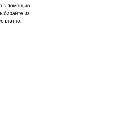
па с помощью
Выбирайте из
есплатно.