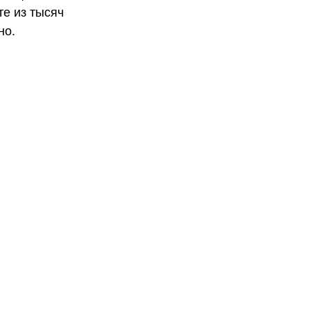
те из тысяч
но.