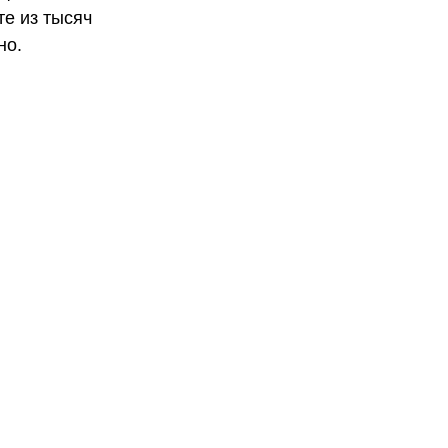
те из тысяч
но.