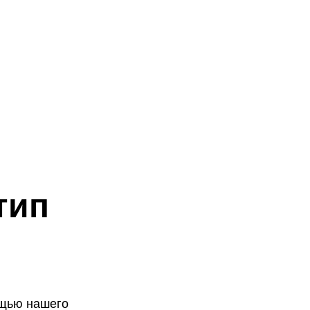
тип
н
ощью нашего