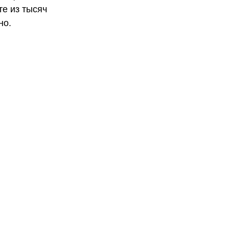
те из тысяч
но.