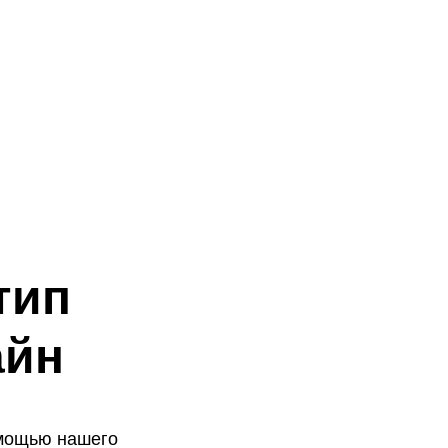
тип
айн
омощью нашего