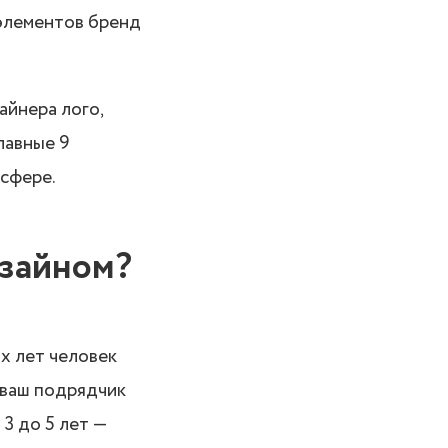
 элементов бренд
айнера лого,
лавные 9
 сфере.
изайном?
х лет человек
 ваш подрядчик
3 до 5 лет —