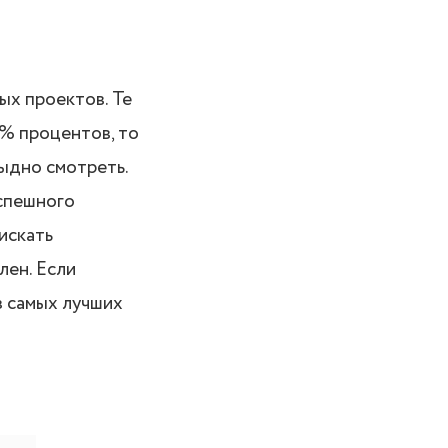
ых проектов. Те
0% процентов, то
ыдно смотреть.
успешного
искать
лен. Если
з самых лучших