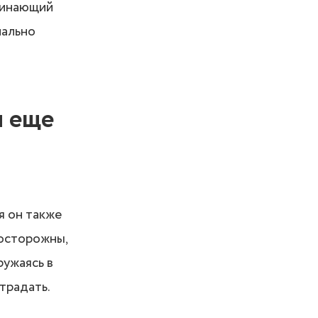
ачинающий
мально
и еще
я он также
 осторожны,
ружаясь в
традать.