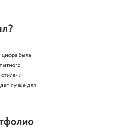
ил?
ы цифра была
опытного
 стилями
удет лучше для
ртфолио