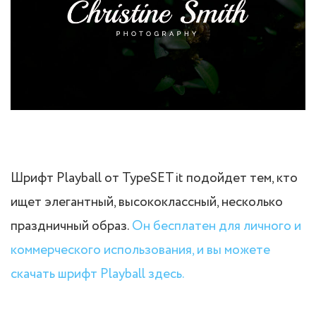
Шрифт Playball от TypeSETit подойдет тем, кто
ищет элегантный, высококлассный, несколько
праздничный образ.
Он бесплатен для личного и
коммерческого использования, и вы можете
скачать шрифт Playball здесь.