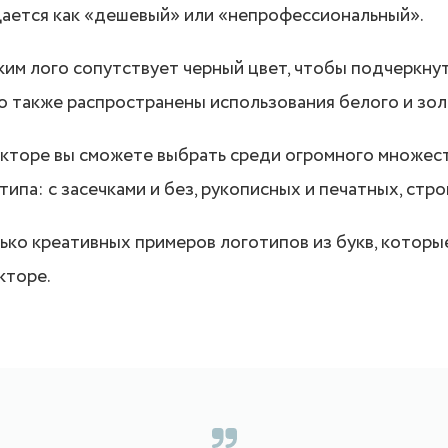
щается как «дешевый» или «непрофессиональный».
ким лого сопутствует черный цвет, чтобы подчеркнут
о также распространены использования белого и зол
укторе вы сможете выбрать среди огромного множес
ипа: с засечками и без, рукописных и печатных, стро
ько креативных примеров логотипов из букв, котор
кторе.