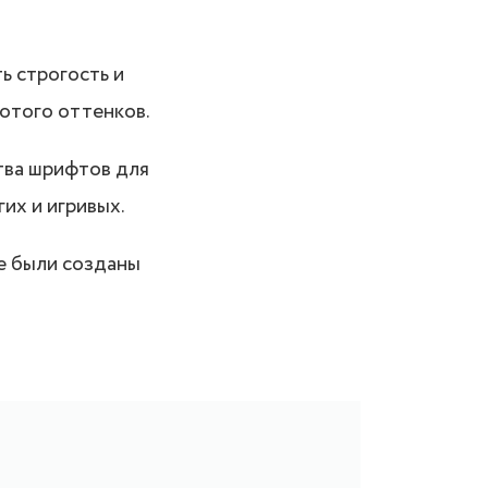
ь строгость и
отого оттенков.
тва шрифтов для
гих и игривых.
ые были созданы