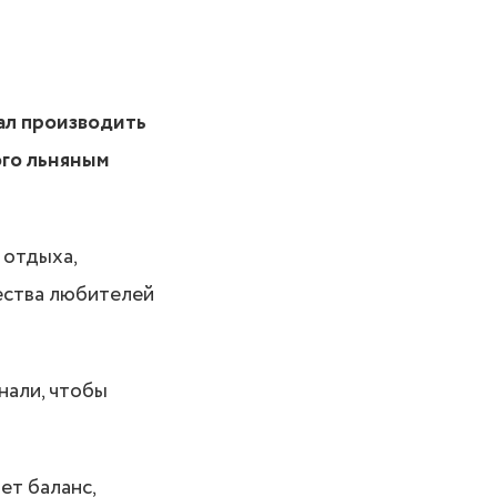
ал производить
ого льняным
 отдыха,
ества любителей
нали, чтобы
ет баланс,