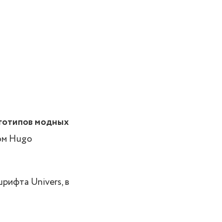
оготипов модных
ом Hugo
рифта Univers, в