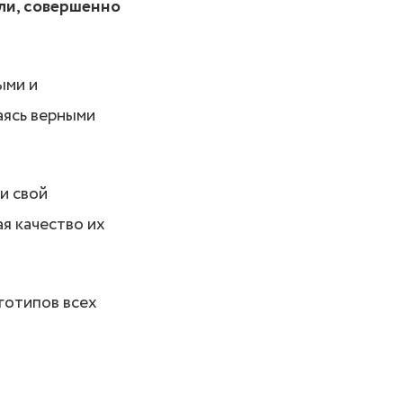
ели, совершенно
ыми и
аясь верными
и свой
я качество их
готипов всех