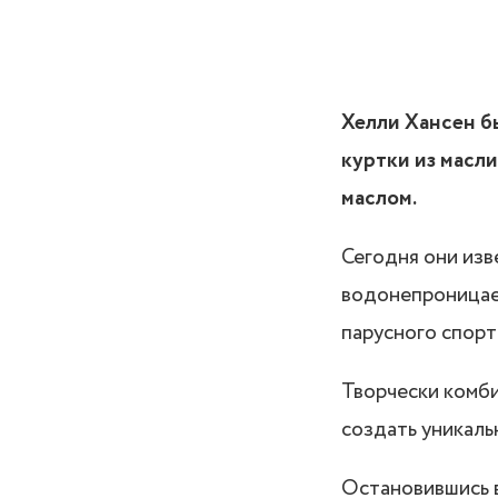
Хелли Хансен б
куртки из масл
маслом.
Сегодня они изв
водонепроницае
парусного спорт
Творчески комби
создать уникаль
Остановившись в